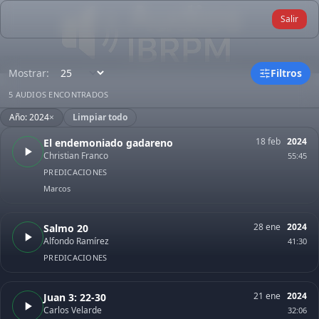
Salir
Mostrar:
Filtros
5 AUDIOS ENCONTRADOS
Año: 2024
×
Limpiar todo
18 feb
2024
El endemoniado gadareno
Christian Franco
55:45
PREDICACIONES
Marcos
28 ene
2024
Salmo 20
Alfondo Ramírez
41:30
PREDICACIONES
21 ene
2024
Juan 3: 22-30
Carlos Velarde
32:06